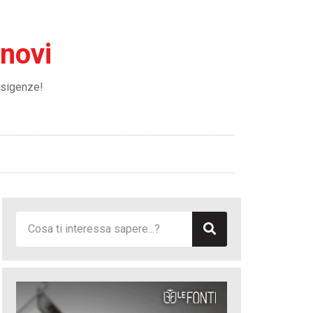
nnovi
 esigenze!