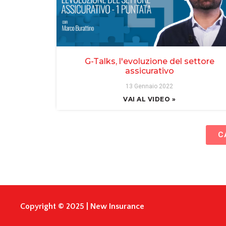
G-Talks, l'evoluzione del settore
assicurativo
13 Gennaio 2022
VAI AL VIDEO »
C
Copyright © 2025 | New Insurance