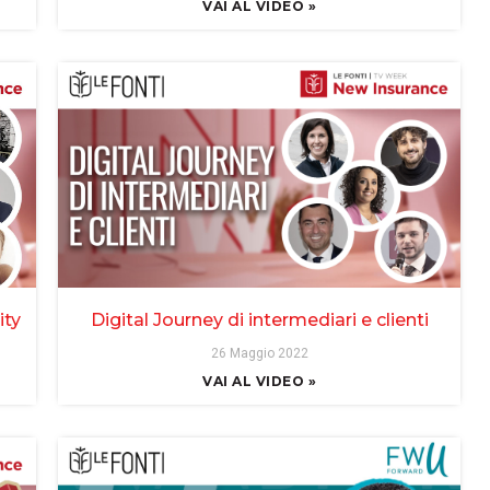
VAI AL VIDEO »
ity
Digital Journey di intermediari e clienti
26 Maggio 2022
VAI AL VIDEO »