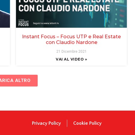
Instant Focus – Focus UTP e Real Estate
con Claudio Nardone
21 Dicembre 2021
VAI AL VIDEO »
ARICA ALTRO
Privacy Policy
Cookie Policy