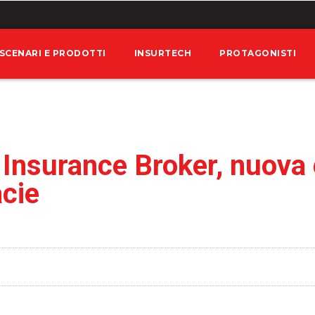
SCENARI E PRODOTTI
INSURTECH
PROTAGONISTI
Insurance Broker, nuova
acie