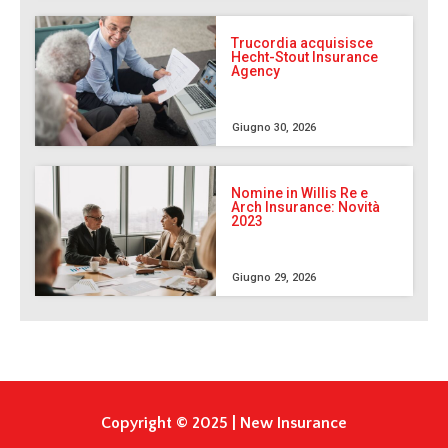
Trucordia acquisisce
Hecht-Stout Insurance
Agency
Giugno 30, 2026
Nomine in Willis Re e
Arch Insurance: Novità
2023
Giugno 29, 2026
Copyright © 2025 | New Insurance