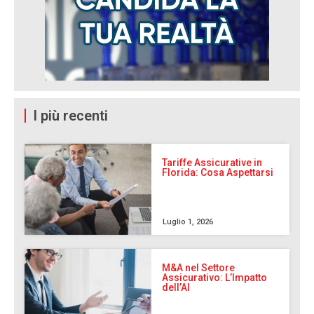
I più recenti
Tariffe Assicurative in
Florida: Cosa Aspettarsi
Luglio 1, 2026
M&A nel Settore
Assicurativo: L’Impatto
dell’AI