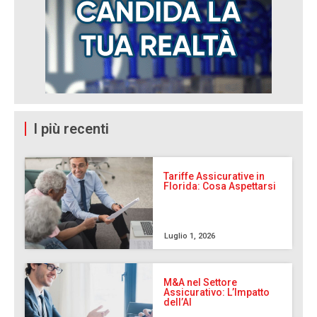
I più recenti
Tariffe Assicurative in
Florida: Cosa Aspettarsi
Luglio 1, 2026
M&A nel Settore
Assicurativo: L’Impatto
dell’AI