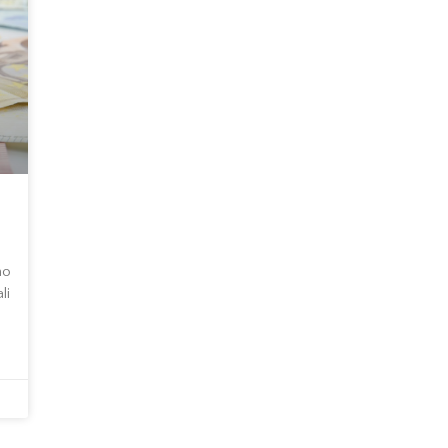
no
li