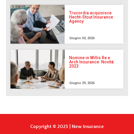
Trucordia acquisisce
Hecht-Stout Insurance
Agency
Giugno 30, 2026
Nomine in Willis Re e
Arch Insurance: Novità
2023
Giugno 29, 2026
Copyright © 2025 | New Insurance