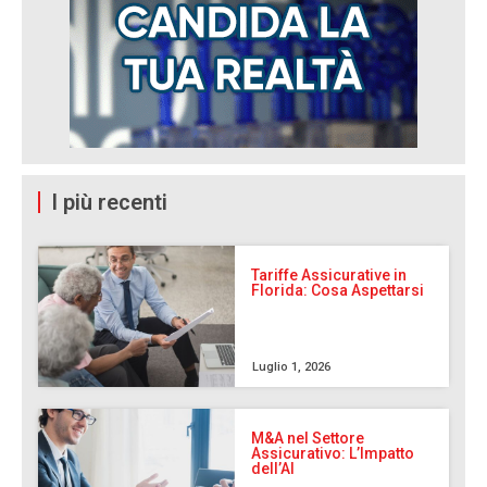
I più recenti
Tariffe Assicurative in
Florida: Cosa Aspettarsi
Luglio 1, 2026
M&A nel Settore
Assicurativo: L’Impatto
dell’AI