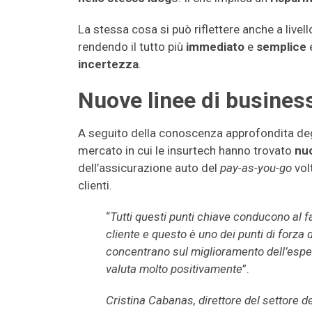
La stessa cosa si può riflettere anche a livel
rendendo il tutto più
immediato
e
semplice
incertezza
.
Nuove linee di busines
A seguito della conoscenza approfondita degl
mercato in cui le insurtech hanno trovato
nuo
dell’assicurazione auto del
pay-as-you-go
volt
clienti.
“
Tutti questi punti chiave conducono al fa
cliente e questo è uno dei punti di forza 
concentrano sul miglioramento dell’esper
valuta molto positivamente
”.
Cristina Cabanas, direttore del settore dei