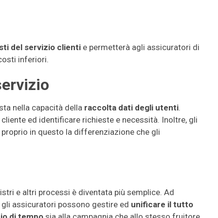
sti del servizio clienti
e permetterà agli assicuratori di
osti inferiori.
ervizio
 sta nella capacità della
raccolta dati degli utenti
.
iente ed identificare richieste e necessità. Inoltre, gli
a proprio in questo la differenziazione che gli
nistri e altri processi è diventata più semplice. Ad
 gli assicuratori possono gestire ed
unificare il tutto
io di tempo
sia alla campagnia che allo stesso fruitore.