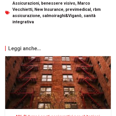
Assicurazioni
,
benessere visivo
,
Marco
Vecchietti
,
New Insurance
,
previmedical
,
rbm
assicurazione
,
salmoiraghi&Viganò
,
sanità
integrativa
Leggi anche...