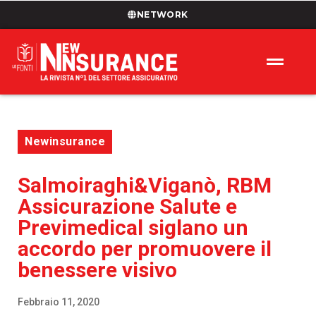
NETWORK
Newinsurance
Salmoiraghi&Viganò, RBM
Assicurazione Salute e
Previmedical siglano un
accordo per promuovere il
benessere visivo
Febbraio 11, 2020