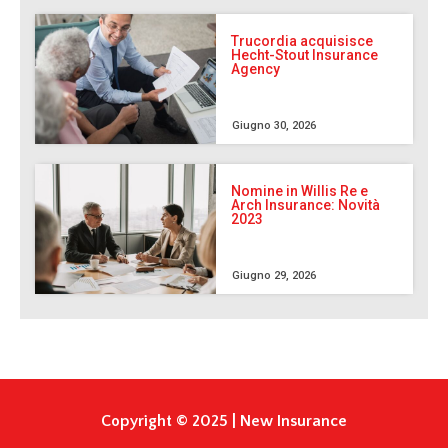
Trucordia acquisisce
Hecht-Stout Insurance
Agency
Giugno 30, 2026
Nomine in Willis Re e
Arch Insurance: Novità
2023
Giugno 29, 2026
Copyright © 2025 | New Insurance