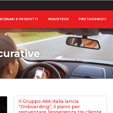
SCENARI E PRODOTTI
INSURTECH
PROTAGONISTI
curative
Il Gruppo AXA Italia lancia
“Onboarding”, il piano per
reinventare l’esperienza tra cliente