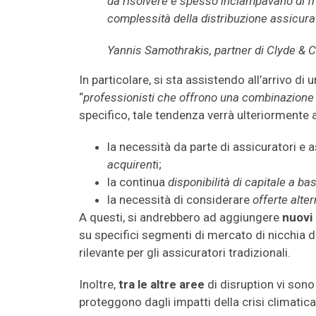
da risolvere e spesso inciampavano di fro
complessità della distribuzione assicurat
Yannis Samothrakis, partner di Clyde & 
In particolare, si sta assistendo all’arrivo di 
“
professionisti che offrono una combinazione 
specifico, tale tendenza verrà ulteriormente a
la necessità da parte di assicuratori e 
acquirent
i;
la continua
disponibilità di capitale a b
la necessità di considerare
offerte alter
A questi, si andrebbero ad aggiungere
nuovi
su specifici segmenti di mercato di nicchia d
rilevante per gli assicuratori tradizionali.
Inoltre,
tra le altre aree
di disruption vi sono 
proteggono dagli impatti della crisi climatica