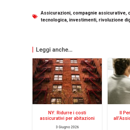
Assicurazioni
,
compagnie assicurative
,
tecnologica
,
investimenti
,
rivoluzione di
Leggi anche...
NY: Ridurre i costi
Il Pe
assicurativi per abitazioni
all’Assi
3 Giugno 2026