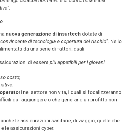
nte agli ostacoli normativi e di conformità e alla
iva”.
Co
una
nuova generazione di insurtech
dotate di
convincente di tecnologia e copertura del rischio
“. Nello
limentata da una serie di fattori, quali:
assicurazioni di
essere più appetibili per i giovani
asso costo
;
native
.
 operatori
nel settore non vita, i quali si focalizzeranno
ifficili da raggiungere o che generano un profitto non
anche le assicurazioni sanitarie, di viaggio, quelle che
 e le assicurazioni cyber.