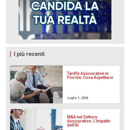
I più recenti
Tariffe Assicurative in
Florida: Cosa Aspettarsi
Luglio 1, 2026
M&A nel Settore
Assicurativo: L’Impatto
dell’AI