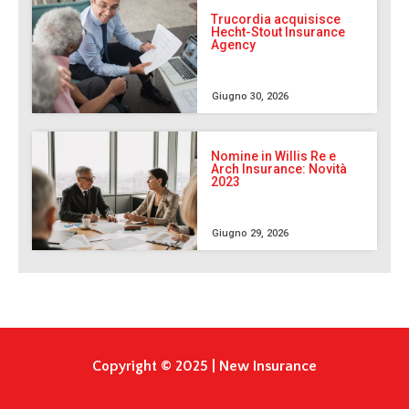
Trucordia acquisisce
Hecht-Stout Insurance
Agency
Giugno 30, 2026
Nomine in Willis Re e
Arch Insurance: Novità
2023
Giugno 29, 2026
Copyright © 2025 | New Insurance