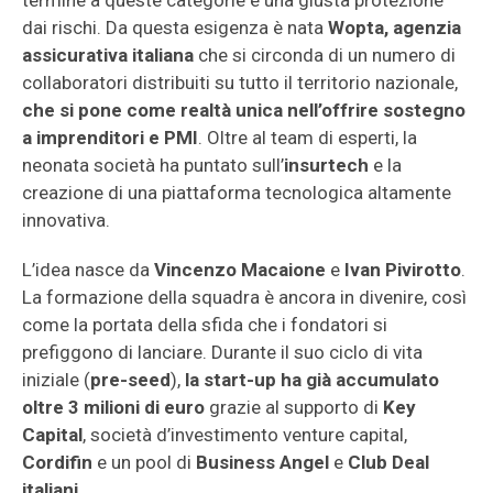
termine a queste categorie è una giusta protezione
dai rischi. Da questa esigenza è nata
Wopta, agenzia
assicurativa italiana
che si circonda di un numero di
collaboratori distribuiti su tutto il territorio nazionale,
che si pone come realtà unica nell’offrire sostegno
a imprenditori e PMI
. Oltre al team di esperti, la
neonata società ha puntato sull’
insurtech
e la
creazione di una piattaforma tecnologica altamente
innovativa.
L’idea nasce da
Vincenzo Macaione
e
Ivan Pivirotto
.
La formazione della squadra è ancora in divenire, così
come la portata della sfida che i fondatori si
prefiggono di lanciare. Durante il suo ciclo di vita
iniziale (
pre-seed
),
la start-up ha già accumulato
oltre 3 milioni di euro
grazie al supporto di
Key
Capital
, società d’investimento venture capital,
Cordifin
e un pool di
Business Angel
e
Club Deal
italiani
.