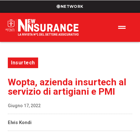
NETWORK
Insurtech
Wopta, azienda insurtech al
servizio di artigiani e PMI
Giugno 17, 2022
Elvis Kondi