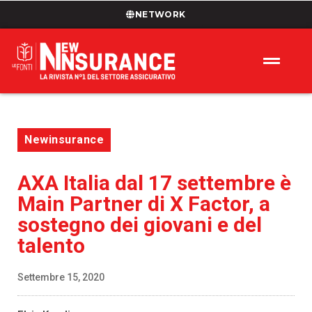
NETWORK
Newinsurance
AXA Italia dal 17 settembre è
Main Partner di X Factor, a
sostegno dei giovani e del
talento
Settembre 15, 2020