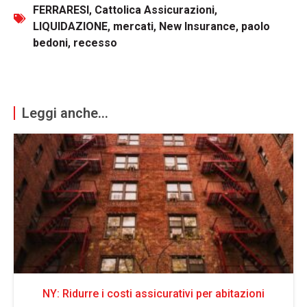
FERRARESI
,
Cattolica Assicurazioni
,
LIQUIDAZIONE
,
mercati
,
New Insurance
,
paolo
bedoni
,
recesso
Leggi anche...
NY: Ridurre i costi assicurativi per abitazioni