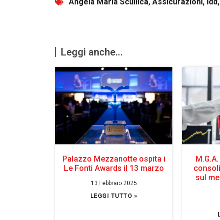
Angela Maria Scullica
,
Assicurazioni
,
Idd
Leggi anche...
Palazzo Mezzanotte ospita i
M.G.A.
Le Fonti Awards il 13 marzo
consol
sul me
13 Febbraio 2025
LEGGI TUTTO »