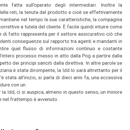
te fatta sull’operato degli intermediari. Inoltre la
lle reti, la tenuta del prodotto e cioè se effettivamente
 mantiene nel tempo le sue caratteristiche, la compagnia
rrettive a tutela del cliente. È facile quindi intuire come
e di fatto rappresenta per il settore assicurativo ciò che
evidenti conseguenze sul rapporto tra agenti e mandanti in
ntire quel flusso di informazioni continuo e costante
l’intero processo messo in atto dalla Pog a partire dalla
to dei principi sanciti dalla direttiva. In altre parole se
ziaria è stata dirompente, la Idd lo sarà altrettanto per il
 stata all’inizio, si parla di dieci anni fa, una eccessiva
edure con un
 la Idd, ci si auspica, almeno in questo senso, un minore
e nel frattempo è avvenuto.