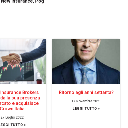
,
New Insurance
,
Pog
 Insurance Brokers
Ritorno agli anni settanta?
ida la sua presenza
17 Novembre 2021
rcato e acquisisce
Crown Italia
LEGGI TUTTO »
27 Luglio 2022
LEGGI TUTTO »