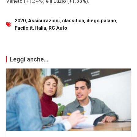
Veneto (+1,34%) e il Lazio (+1,33%).
2020
,
Assicurazioni
,
classifica
,
diego palano
,
Facile.it
,
Italia
,
RC Auto
Leggi anche...