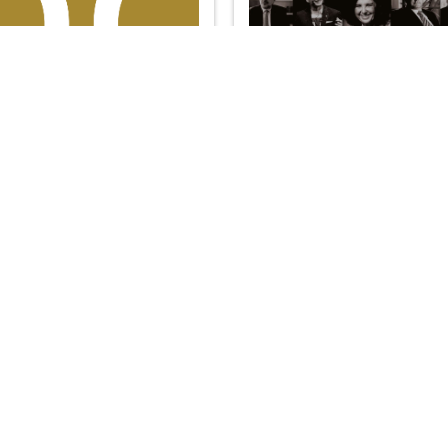
Libro d’Oro
 Fonti Awards 2021
nere aggiornato con gli articoli salienti di Le Fonti?
V
Privacy Policy
Cookie Policy