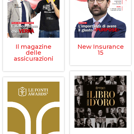
Il magazine
New Insurance
delle
15
assicurazioni