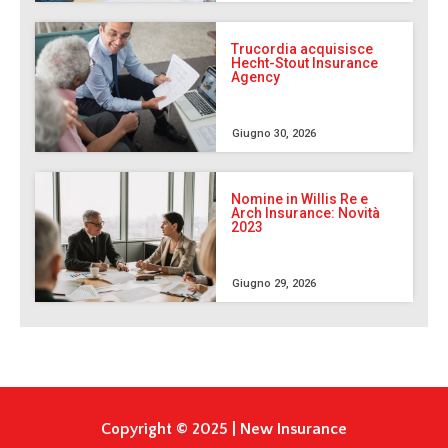
Trucordia acquisisce
Hecht-Stout Insurance
Agency
Giugno 30, 2026
Nomine in Willis Re e
Arch Insurance: Novità
2023
Giugno 29, 2026
Copyright © 2025 | New Insurance